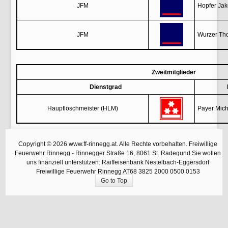
JFM
Hopfer Ja
JFM
Wurzer Th
Zweitmitglieder
Dienstgrad
Hauptlöschmeister (HLM)
Payer Mich
Copyright © 2026 www.ff-rinnegg.at. Alle Rechte vorbehalten. Freiwillige
Feuerwehr Rinnegg - Rinnegger Straße 16, 8061 St. Radegund Sie wollen
uns finanziell unterstützen: Raiffeisenbank Nestelbach-Eggersdorf
Freiwillige Feuerwehr Rinnegg AT68 3825 2000 0500 0153
Go to Top