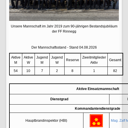
Unsere Mannschaft im Jahr 2019 zum 90-jährigen Bestandsjubiläum
der FF Rinnegg
Der Mannschaftsstand - Stand 04.08.2026
Aktive
Aktive
Jugend
Jugend
Zweitmitglieder
Reserve
Gesamt
M
W
M
W
Aktiv
54
10
7
2
8
1
82
Aktive Einsatzmannschaft
Dienstgrad
Kommandantendienstgrade
Hauptbrandinspektor (HBI)
Mag. Zaff 