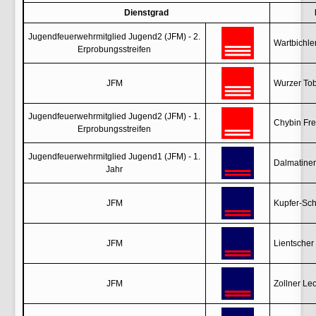
Dienstgrad
Jugendfeuerwehrmitglied Jugend2 (JFM) - 2.
Wartbichle
Erprobungsstreifen
JFM
Wurzer Tob
Jugendfeuerwehrmitglied Jugend2 (JFM) - 1.
Chybin Fre
Erprobungsstreifen
Jugendfeuerwehrmitglied Jugend1 (JFM) - 1.
Dalmatiner
Jahr
JFM
Kupfer-Sch
JFM
Lientscher
JFM
Zollner Le