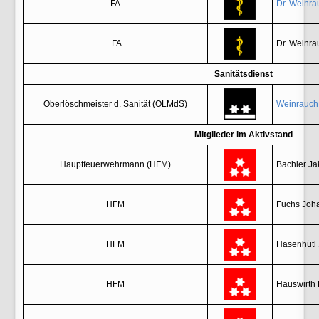
FA
Dr. Weinra
FA
Dr. Weinra
Sanitätsdienst
Oberlöschmeister d. Sanität (OLMdS)
Weinrauch
Mitglieder im Aktivstand
Hauptfeuerwehrmann (HFM)
Bachler Ja
HFM
Fuchs Joh
HFM
Hasenhütl
HFM
Hauswirth