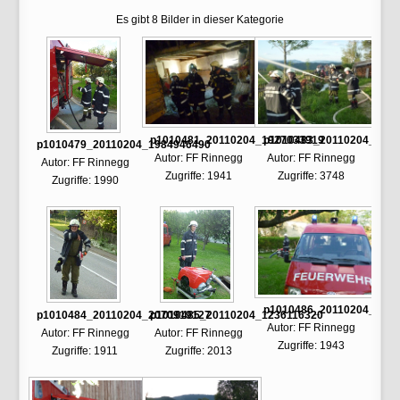
Es gibt 8 Bilder in dieser Kategorie
p1010481_20110204_1927033919
p1010483_20110204_125
p1010479_20110204_1984946490
Autor: FF Rinnegg
Autor: FF Rinnegg
Autor: FF Rinnegg
Zugriffe: 1941
Zugriffe: 3748
Zugriffe: 1990
p1010486_20110204_1167
p1010484_20110204_2070919127
p1010485_20110204_1236116320
Autor: FF Rinnegg
Autor: FF Rinnegg
Autor: FF Rinnegg
Zugriffe: 1943
Zugriffe: 1911
Zugriffe: 2013