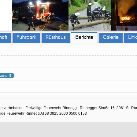
aft
Fuhrpark
Rüsthaus
Berichte
Galerie
Link
zahl: 18
te vorbehalten. Freiwillige Feuerwehr Rinnegg - Rinnegger Straße 16, 8061 St. Rad
illige Feuerwehr Rinnegg AT68 3825 2000 0500 0153